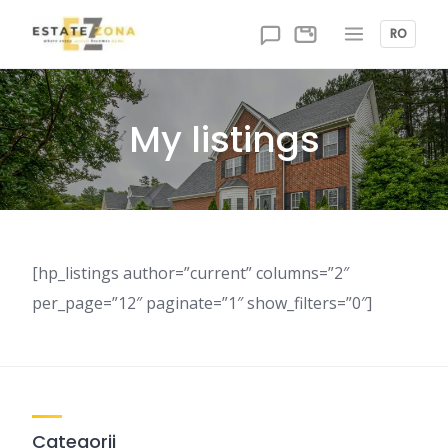
Skip
to
RO
content
My listings
[hp_listings author=”current” columns=”2″
per_page=”12″ paginate=”1″ show_filters=”0″]
Categorii