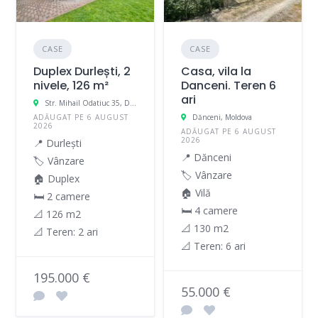
CASE
CASE
Duplex Durlești, 2
Casa, vila la
nivele, 126 m²
Danceni. Teren 6
ari
Str. Mihail Odatiuc 35, Durleşti, Moldova
ADĂUGAT PE 6 AUGUST
Dănceni, Moldova
2026
ADĂUGAT PE 6 AUGUST
2026
📍 Durlești
📍 Dănceni
🏷️ Vânzare
🏷️ Vânzare
🏠 Duplex
🏠 Vilă
🛏 2 camere
🛏 4 camere
📐 126 m2
📐 130 m2
📐 Teren: 2 ari
📐 Teren: 6 ari
195.000 €
55.000 €