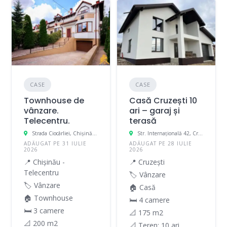
CASE
CASE
Townhouse de
Casă Cruzești 10
vânzare.
ari – garaj și
Telecentru.
terasă
Strada Ciocârliei, Chișinău, Moldova
Str. Internațională 42, Cruzești, Moldova
ADĂUGAT PE 31 IULIE
ADĂUGAT PE 28 IULIE
2026
2026
📍 Chișinău -
📍 Cruzești
Telecentru
🏷️ Vânzare
🏷️ Vânzare
🏠 Casă
🏠 Townhouse
🛏 4 camere
🛏 3 camere
📐 175 m2
📐 200 m2
📐 Teren: 10 ari