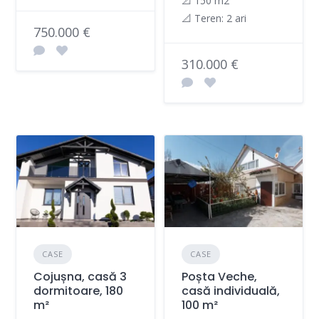
📐 150 m2
📐 Teren: 2 ari
750.000 €
310.000 €
CASE
CASE
Cojușna, casă 3
Poșta Veche,
dormitoare, 180
casă individuală,
m²
100 m²