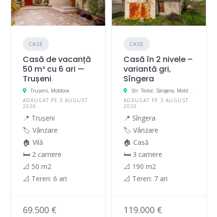
CASE
CASE
Casă de vacanță
Casă în 2 nivele –
50 m² cu 6 ari —
variantă gri,
Trușeni
Sîngera
Truşeni, Moldova
Str. Teilor, Sângera, Moldova
ADĂUGAT PE 3 AUGUST
ADĂUGAT PE 3 AUGUST
2026
2026
📍 Trușeni
📍 Sîngera
🏷️ Vânzare
🏷️ Vânzare
🏠 Vilă
🏠 Casă
🛏 2 camere
🛏 3 camere
📐 50 m2
📐 190 m2
📐 Teren: 6 ari
📐 Teren: 7 ari
69.500 €
119.000 €