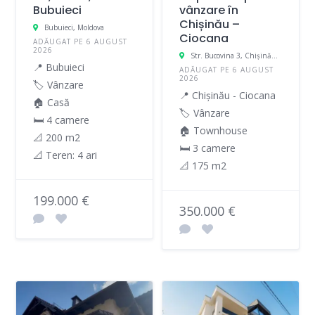
Bubuieci
vânzare în
Chișinău –
Bubuieci, Moldova
Ciocana
ADĂUGAT PE 6 AUGUST
2026
Str. Bucovina 3, Chișinău, Moldova
📍 Bubuieci
ADĂUGAT PE 6 AUGUST
2026
🏷️ Vânzare
📍 Chișinău - Ciocana
🏠 Casă
🏷️ Vânzare
🛏 4 camere
🏠 Townhouse
📐 200 m2
🛏 3 camere
📐 Teren: 4 ari
📐 175 m2
199.000 €
350.000 €