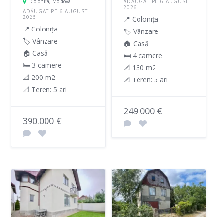
Coloniţa, Moldova
ADĂUGAT PE 6 AUGUST
2026
ADĂUGAT PE 6 AUGUST
2026
📍 Colonița
📍 Colonița
🏷️ Vânzare
🏷️ Vânzare
🏠 Casă
🏠 Casă
🛏 4 camere
🛏 3 camere
📐 130 m2
📐 200 m2
📐 Teren: 5 ari
📐 Teren: 5 ari
249.000 €
390.000 €