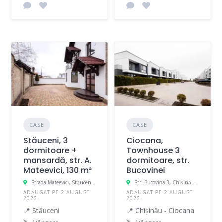
CASE
CASE
Stăuceni, 3
Ciocana,
dormitoare +
Townhouse 3
mansardă, str. A.
dormitoare, str.
Mateevici, 130 m²
Bucovinei
Strada Mateevici, Stăuceni, Moldova
Str. Bucovina 3, Chișinău, Moldova
ADĂUGAT PE 2 AUGUST
ADĂUGAT PE 2 AUGUST
2026
2026
📍 Stăuceni
📍 Chișinău - Ciocana