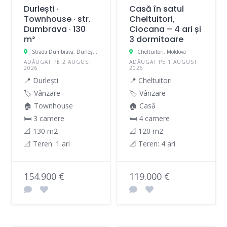
Durlești ·
Casă în satul
Townhouse · str.
Cheltuitori,
Dumbrava · 130
Ciocana – 4 ari și
m²
3 dormitoare
Strada Dumbrava, Durleşti, Moldova
Cheltuitori, Moldova
ADĂUGAT PE 2 AUGUST
ADĂUGAT PE 1 AUGUST
2026
2026
📍 Durlești
📍 Cheltuitori
🏷️ Vânzare
🏷️ Vânzare
🏠 Townhouse
🏠 Casă
🛏 3 camere
🛏 4 camere
📐 130 m2
📐 120 m2
📐 Teren: 1 ari
📐 Teren: 4 ari
154.900 €
119.000 €