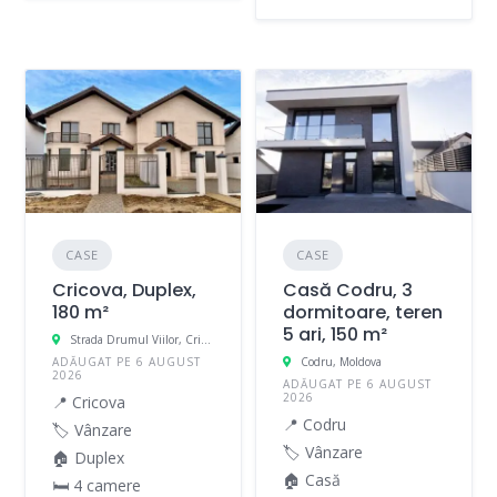
CASE
CASE
Cricova, Duplex,
Casă Codru, 3
180 m²
dormitoare, teren
5 ari, 150 m²
Strada Drumul Viilor, Cricova, Moldova
ADĂUGAT PE 6 AUGUST
Codru, Moldova
2026
ADĂUGAT PE 6 AUGUST
2026
📍 Cricova
📍 Codru
🏷️ Vânzare
🏷️ Vânzare
🏠 Duplex
🏠 Casă
🛏 4 camere