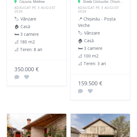
Cojuşna, Moldova
Strada Cărăușilor, Chișinău, Moldova
ADĂUGAT PE 3 AUGUST
ADĂUGAT PE 3 AUGUST
2026
2026
🏷️ Vânzare
📍 Chișinău - Poșta
Veche
🏠 Casă
🏷️ Vânzare
🛏 3 camere
🏠 Casă
📐 180 m2
🛏 3 camere
📐 Teren: 8 ari
📐 100 m2
📐 Teren: 3 ari
350.000 €
159.500 €