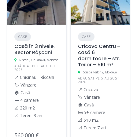
CASE
CASE
Casă în 3 nivele.
Cricova Centru –
Sector Râșcani
casă 6
dormitoare – str.
Riscani, Chișinău, Moldova
Teilor – 510 m²
ADĂUGAT PE 6 AUGUST
2026
Strada Teilor 2, Moldova
📍 Chișinău - Rîșcani
ADĂUGAT PE 5 AUGUST
2026
🏷️ Vânzare
📍 Cricova
🏠 Casă
🏷️ Vânzare
🛏 4 camere
🏠 Casă
📐 220 m2
🛏 5+ camere
📐 Teren: 3 ari
📐 510 m2
📐 Teren: 7 ari
560.000 €