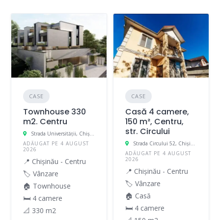
CASE
CASE
Townhouse 330
Casă 4 camere,
m2. Centru
150 m², Centru,
str. Circului
Strada Universității, Chișinău, Moldova
ADĂUGAT PE 4 AUGUST
Strada Circului 52, Chișinău, Moldova
2026
ADĂUGAT PE 4 AUGUST
2026
📍 Chișinău - Centru
📍 Chișinău - Centru
🏷️ Vânzare
🏷️ Vânzare
🏠 Townhouse
🏠 Casă
🛏 4 camere
🛏 4 camere
📐 330 m2