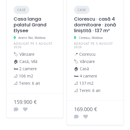
CASE
CASE
Casa langa
Ciorescu · casă 4
palatul Grand
dormitoare · zonă
Elysee
liniștită · 137 m²
Anenii Noi, Moldova
Ciorescu, Moldova
ADĂUGAT PE 5 AUGUST
ADĂUGAT PE 5 AUGUST
2026
2026
🏷️ Vânzare
📍 Ciorescu
🏠 Casă, Vilă
🏷️ Vânzare
🛏 2 camere
🏠 Casă
📐 106 m2
🛏 4 camere
📐 Teren: 6 ari
📐 137 m2
📐 Teren: 6 ari
159.900 €
169.000 €