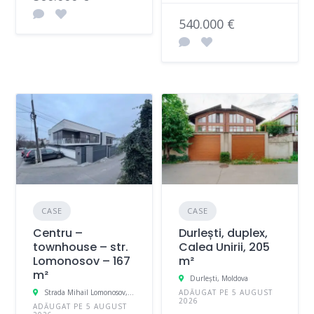
540.000 €
CASE
CASE
Centru –
Durlești, duplex,
townhouse – str.
Calea Unirii, 205
Lomonosov – 167
m²
m²
Durleşti, Moldova
Strada Mihail Lomonosov, Chișinău, Moldova
ADĂUGAT PE 5 AUGUST
2026
ADĂUGAT PE 5 AUGUST