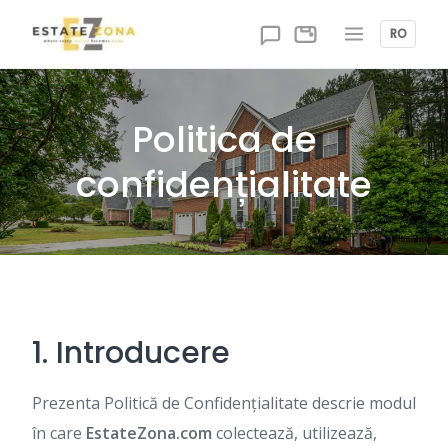
Skip
to
RO
content
Politica de
confidențialitate
1. Introducere
Prezenta Politică de Confidențialitate descrie modul
în care
EstateZona.com
colectează, utilizează,