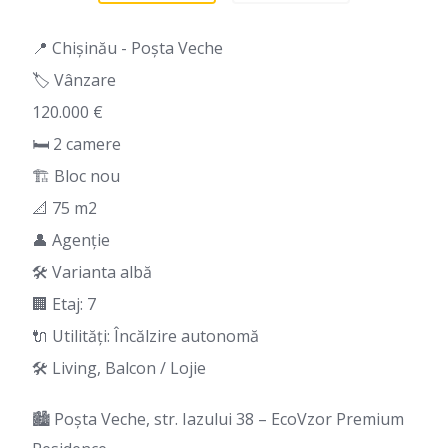
📍 Chișinău - Poșta Veche
🏷️ Vânzare
120.000 €
🛏 2 camere
🏗️ Bloc nou
📐 75 m2
👤 Agenție
🛠️ Varianta albă
🏢 Etaj: 7
🔌 Utilități: Încălzire autonomă
🛠️ Living, Balcon / Lojie
🏙️ Poșta Veche, str. Iazului 38 – EcoVzor Premium