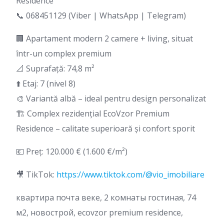
Residence
📞 068451129 (Viber | WhatsApp | Telegram)
🏢 Apartament modern 2 camere + living, situat
într-un complex premium
📐 Suprafață: 74,8 m²
⬆️ Etaj: 7 (nivel 8)
🎨 Variantă albă – ideal pentru design personalizat
🏗️ Complex rezidențial EcoVzor Premium
Residence – calitate superioară și confort sporit
💶 Preț: 120.000 € (1.600 €/m²)
🎥 TikTok:
https://www.tiktok.com/@vio_imobiliare
квартира почта веке, 2 комнаты гостиная, 74
м2, новострой, ecovzor premium residence,