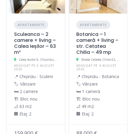
APARTAMENTE
APARTAMENTE
Sculeanca – 2
Botanica – 1
camere + living –
cameră + living –
Calea Ieșilor – 63
str. Cetatea
m²
Chilia – 49 mp
Calea Ieșilor 6, Chișinău, Moldova
Strada Cetatea Chilia 62, Chișinău, Moldova
ADĂUGAT PE 6 AUGUST
ADĂUGAT PE 4 AUGUST
2026
2026
📍 Chișinău - Sculeni
📍 Chișinău - Botanica
🏷️ Vânzare
🏷️ Vânzare
🛏 2 camere
🛏 1 cameră
🏗️ Bloc nou
🏗️ Bloc nou
📐 63 m2
📐 49 m2
🏢 Etaj: 2
🏢 Etaj: 2
159.900 €
88.000 €