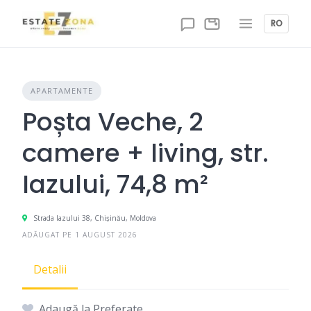
Skip
to
RO
content
APARTAMENTE
Poșta Veche, 2
camere + living, str.
Iazului, 74,8 m²
Strada Iazului 38, Chișinău, Moldova
ADĂUGAT PE 1 AUGUST 2026
Detalii
Adaugă la Preferate