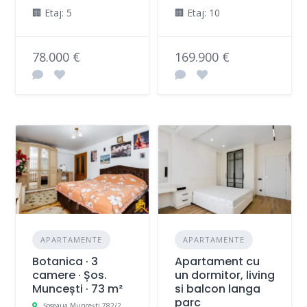
🏢 Etaj: 5
🏢 Etaj: 10
78.000 €
169.900 €
APARTAMENTE
APARTAMENTE
Botanica · 3
Apartament cu
camere · Șos.
un dormitor, living
Muncești · 73 m²
si balcon langa
parc
Șoseaua Muncești 782/2, Chișinău, Moldova