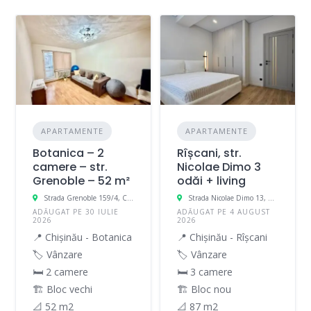
APARTAMENTE
APARTAMENTE
Botanica – 2
Rîșcani, str.
camere – str.
Nicolae Dimo 3
Grenoble – 52 m²
odăi + living
Strada Grenoble 159/4, Chișinău, Moldova
Strada Nicolae Dimo 13, Chișinău, Moldova
ADĂUGAT PE 30 IULIE
ADĂUGAT PE 4 AUGUST
2026
2026
📍 Chișinău - Botanica
📍 Chișinău - Rîșcani
🏷️ Vânzare
🏷️ Vânzare
🛏 2 camere
🛏 3 camere
🏗️ Bloc vechi
🏗️ Bloc nou
📐 52 m2
📐 87 m2