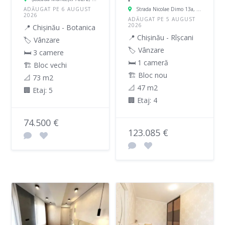
ADĂUGAT PE 6 AUGUST
Strada Nicolae Dimo 13a, Chișinău, Moldova
2026
ADĂUGAT PE 5 AUGUST
2026
📍 Chișinău - Botanica
📍 Chișinău - Rîșcani
🏷️ Vânzare
🏷️ Vânzare
🛏 3 camere
🛏 1 cameră
🏗️ Bloc vechi
🏗️ Bloc nou
📐 73 m2
📐 47 m2
🏢 Etaj: 5
🏢 Etaj: 4
74.500 €
123.085 €