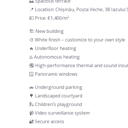
🌅 Spacious terrace
📍 Location: Chișinău, Poșta Veche, 38 Iazului 
💶 Price: €1,400/m²
🏗 New building
🎨 White finish – customize to your own style
🔥 Underfloor heating
♨️ Autonomous heating
🔇 High-performance thermal and sound insul
🪟 Panoramic windows
🚗 Underground parking
🌳 Landscaped courtyard
🛝 Children’s playground
📹 Video surveillance system
🔐 Secure access