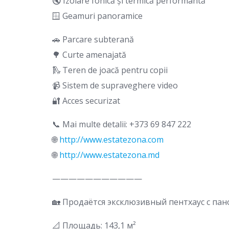
🔇 Izolare fonică și termică performantă
🪟 Geamuri panoramice
🚗 Parcare subterană
🌳 Curte amenajată
🛝 Teren de joacă pentru copii
📹 Sistem de supraveghere video
🔐 Acces securizat
📞 Mai multe detalii: +373 69 847 222
🌐
http://www.estatezona.com
🌐
http://www.estatezona.md
———————————
🏡 Продаётся эксклюзивный пентхаус с па
📐 Площадь: 143,1 м²