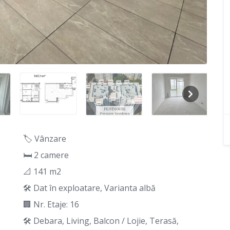
🏷️ Vânzare
🛏 2 camere
📐 141 m2
🛠️ Dat în exploatare, Varianta albă
🏢 Nr. Etaje: 16
🛠️ Debara, Living, Balcon / Lojie, Terasă,