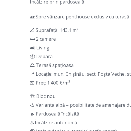
Încălzire prin pardoseală
🏡 Spre vânzare penthouse exclusiv cu teras
📐 Suprafață: 143,1 m²
🛏️ 2 camere
🛋️ Living
📦 Debara
🌅 Terasă spațioasă
📍 Locație: mun. Chișinău, sect. Poșta Veche, st
💶 Preț: 1.400 €/m²
🏗 Bloc nou
🎨 Varianta albă – posibilitate de amenajare d
🔥 Pardoseală încălzită
♨️ Încălzire autonomă