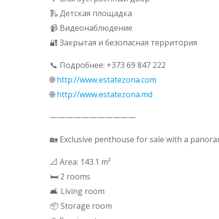
🛝 Детская площадка
📹 Видеонаблюдение
🔐 Закрытая и безопасная территория
📞 Подробнее: +373 69 847 222
🌐
http://www.estatezona.com
🌐
http://www.estatezona.md
———————————
🏡 Exclusive penthouse for sale with a panora
📐 Area: 143.1 m²
🛏️ 2 rooms
🛋️ Living room
📦 Storage room