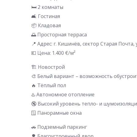
🛏️ 2 комнаты
🛋️ Гостиная
📦 Кладовая
🌅 Просторная терраса
📍 Адрес: г. Кишинёв, сектор Старая Почта, 
💶 Цена: 1.400 €/м²
🏗 Новострой
🎨 Белый вариант – возможность обустроит
🔥 Тёплый пол
♨️ Автономное отопление
🔇 Высокий уровень тепло- и шумоизоляц
🪟 Панорамные окна
🚗 Подземный паркинг
🌳 Благоустроенный двор