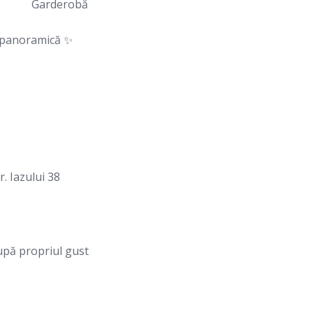
Garderobă
ă panoramică ✨
r. Iazului 38
upă propriul gust