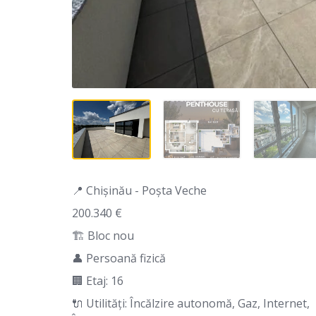
📍 Chișinău - Poșta Veche
200.340 €
🏗️ Bloc nou
👤 Persoană fizică
🏢 Etaj: 16
🔌 Utilități: Încălzire autonomă, Gaz, Internet,