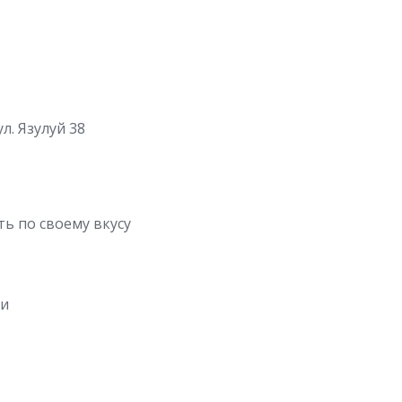
ул. Язулуй 38
ь по своему вкусу
ии