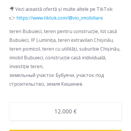
🎥 Vezi această ofertă și multe altele pe TikTok:
👉
https://www.tiktok.com/@vio_imobiliare
teren Bubuieci, teren pentru construcție, lot casă
Bubuieci, IP Luminița, teren extravilan Chișinău,
teren pomicol, teren cu utilități, suburbie Chișinău,
imobil Bubuieci, construcție casă individuală,
investiție teren,
земельный участок Бубуечи, участок под
строительство, земля Кишинев
12.000 €