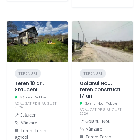
TERENURI
TERENURI
Teren 18 ari.
Goianul Nou,
Stauceni
teren construcții,
17 ari
Stăuceni, Moldova
ADĂUGAT PE 8 AUGUST
Goianul Nou, Moldova
2026
ADĂUGAT PE 8 AUGUST
2026
📍 Stăuceni
📍 Goianul Nou
🏷️ Vânzare
🏷️ Vânzare
🟫 Teren: Teren
🟫 Teren: Teren
agricol