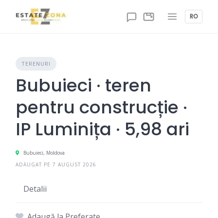
Skip
to
RO
content
TERENURI
Bubuieci · teren
pentru construcție ·
IP Luminița · 5,98 ari
Bubuieci, Moldova
ADĂUGAT PE 7 AUGUST 2026
Detalii
Adaugă la Preferate