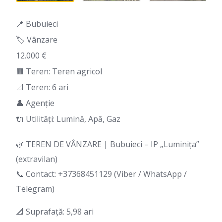
📍 Bubuieci
🏷️ Vânzare
12.000 €
🟫 Teren: Teren agricol
📐 Teren: 6 ari
👤 Agenție
🔌 Utilități: Lumină, Apă, Gaz
🌿 TEREN DE VÂNZARE | Bubuieci – IP „Luminița”
(extravilan)
📞 Contact: +37368451129 (Viber / WhatsApp /
Telegram)
📐 Suprafață: 5,98 ari