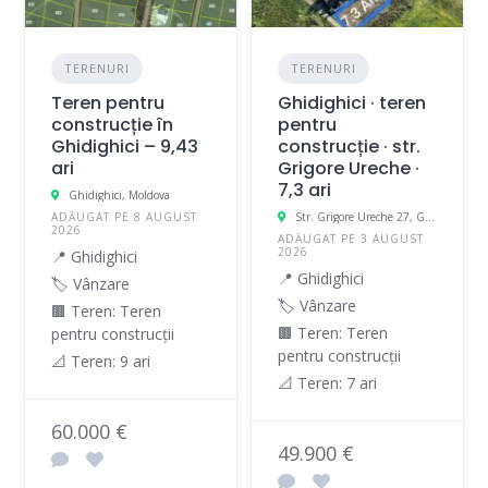
TERENURI
TERENURI
Teren pentru
Ghidighici · teren
construcție în
pentru
Ghidighici – 9,43
construcție · str.
ari
Grigore Ureche ·
7,3 ari
Ghidighici, Moldova
ADĂUGAT PE 8 AUGUST
Str. Grigore Ureche 27, Ghidighici, Moldova
2026
ADĂUGAT PE 3 AUGUST
2026
📍 Ghidighici
📍 Ghidighici
🏷️ Vânzare
🏷️ Vânzare
🟫 Teren: Teren
🟫 Teren: Teren
pentru construcții
pentru construcții
📐 Teren: 9 ari
📐 Teren: 7 ari
60.000 €
49.900 €