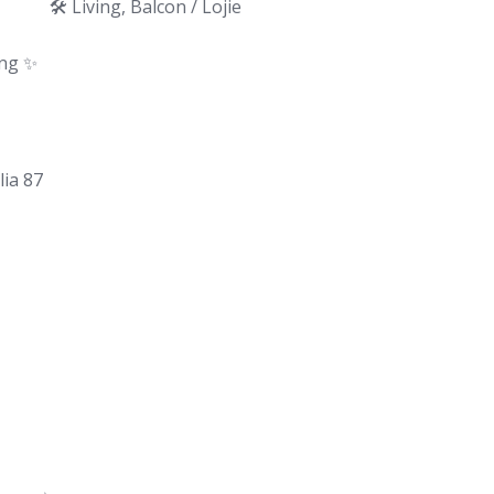
🛠️ Living, Balcon / Lojie
ing ✨
lia 87