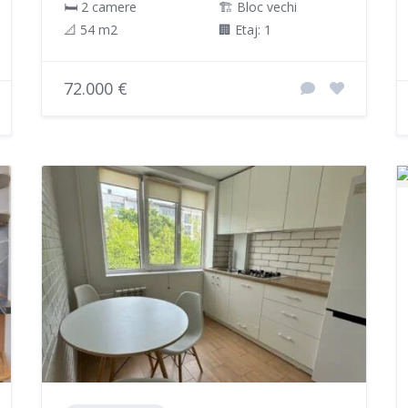
🛏 2 camere
🏗️ Bloc vechi
📐 54 m2
🏢 Etaj: 1
72.000 €