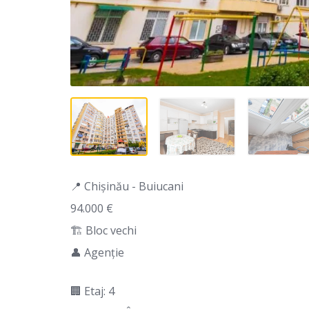
📍 Chișinău - Buiucani
94.000 €
🏗️ Bloc vechi
👤 Agenție
🏢 Etaj: 4