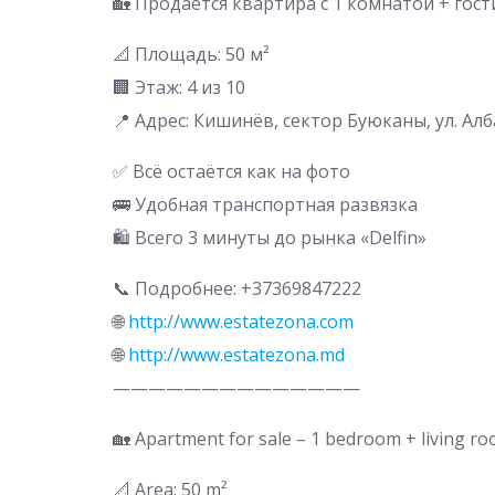
🏡 Продаётся квартира с 1 комнатой + гост
📐 Площадь: 50 м²
🏢 Этаж: 4 из 10
📍 Адрес: Кишинёв, сектор Буюканы, ул. Ал
✅ Всё остаётся как на фото
🚌 Удобная транспортная развязка
🛍️ Всего 3 минуты до рынка «Delfin»
📞 Подробнее: +37369847222
🌐
http://www.estatezona.com
🌐
http://www.estatezona.md
——————————————
🏡 Apartment for sale – 1 bedroom + living r
📐 Area: 50 m²