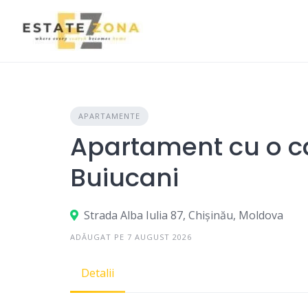
Skip
to
content
APARTAMENTE
Apartament cu o ca
Buiucani
Strada Alba Iulia 87, Chișinău, Moldova
ADĂUGAT PE 7 AUGUST 2026
Detalii