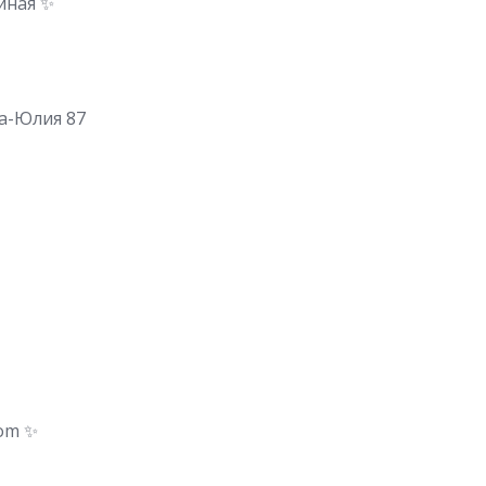
иная ✨
ба-Юлия 87
oom ✨