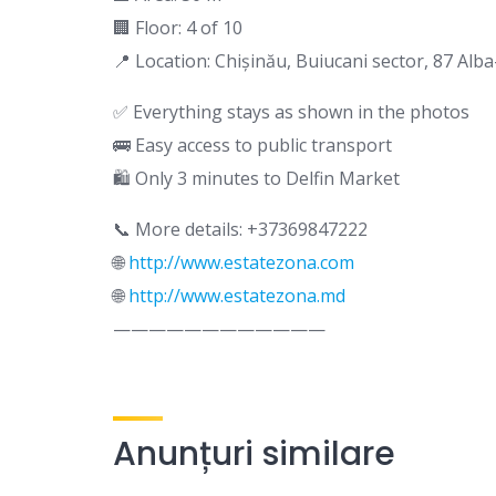
🏢 Floor: 4 of 10
📍 Location: Chișinău, Buiucani sector, 87 Alba-
✅ Everything stays as shown in the photos
🚌 Easy access to public transport
🛍️ Only 3 minutes to Delfin Market
📞 More details: +37369847222
🌐
http://www.estatezona.com
🌐
http://www.estatezona.md
————————————
Anunțuri similare