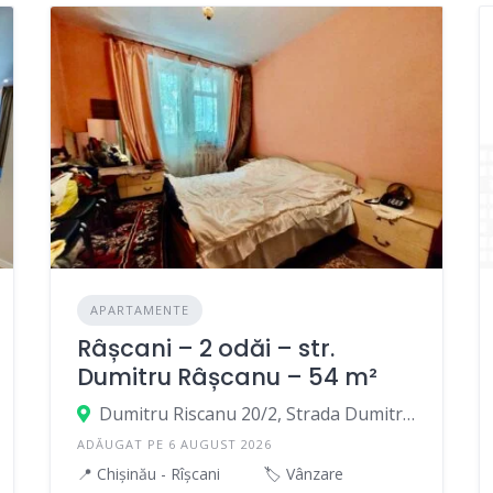
APARTAMENTE
Râșcani – 2 odăi – str.
Dumitru Râșcanu – 54 m²
Dumitru Riscanu 20/2, Strada Dumitru Rîșcanu, Chișinău, Moldova
ADĂUGAT PE 6 AUGUST 2026
📍 Chișinău - Rîșcani
🏷️ Vânzare