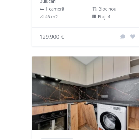
Buiucani
🛏 1 cameră
🏗️ Bloc nou
📐 46 m2
🏢 Etaj: 4
129.900 €