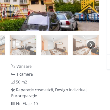
🏷️ Vânzare
🛏 1 cameră
📐 50 m2
🛠️ Reparație cosmetică, Design individual,
Euroreparație
🏢 Nr. Etaje: 10