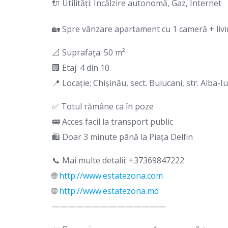
🔌 Utilități: Încălzire autonomă, Gaz, Internet
🏡 Spre vânzare apartament cu 1 cameră + liv
📐 Suprafața: 50 m²
🏢 Etaj: 4 din 10
📍 Locație: Chișinău, sect. Buiucani, str. Alba-Iu
✅ Totul rămâne ca în poze
🚌 Acces facil la transport public
🛍️ Doar 3 minute până la Piața Delfin
📞 Mai multe detalii: +37369847222
🌐
http://www.estatezona.com
🌐
http://www.estatezona.md
——————————————