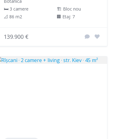
Botanica
🛏 3 camere
🏗️ Bloc nou
📐 86 m2
🏢 Etaj: 7
139.900 €