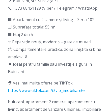
📍 Buiucani, str. Sucevița 31
📞 +373 68451129 (Viber / Telegram / WhatsApp)
🏢 Apartament cu 2 camere și living – Seria 102
📐 Suprafață totală: 55 m²
🏢 Etaj 2 din 5
✨ Reparație nouă, modernă – gata de mutat!
📦 Compartimentare practică, zonă liniștită și bine
amplasată
🌳 Ideal pentru familie sau investiție sigură în
Buiucani
🎥 Vezi mai multe oferte pe TikTok:
https://www.tiktok.com/@vio_imobiliare￼
buiucani, apartament 2 camere, apartament cu
living, apartament de vânzare Chișinău, imobiliare