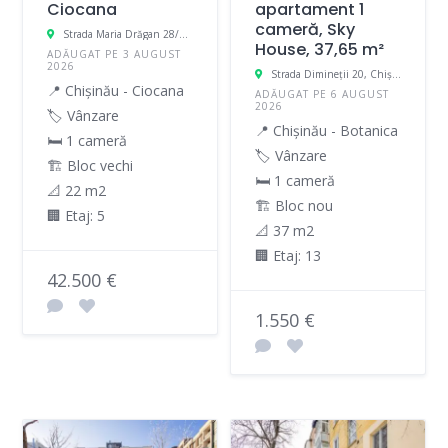
Ciocana
apartament 1
cameră, Sky
Strada Maria Drăgan 28/2, Chișinău, Moldova
House, 37,65 m²
ADĂUGAT PE 3 AUGUST
2026
Strada Dimineții 20, Chișinău, Moldova
📍 Chișinău - Ciocana
ADĂUGAT PE 6 AUGUST
2026
🏷️ Vânzare
📍 Chișinău - Botanica
🛏 1 cameră
🏷️ Vânzare
🏗️ Bloc vechi
🛏 1 cameră
📐 22 m2
🏗️ Bloc nou
🏢 Etaj: 5
📐 37 m2
🏢 Etaj: 13
42.500 €
1.550 €