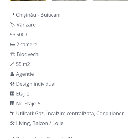
📍 Chișinău - Buiucani
🏷️ Vânzare
93.500 €
🛏 2 camere
🏗️ Bloc vechi
📐 55 m2
👤 Agenție
🛠️ Design individual
🏢 Etaj: 2
🏢 Nr. Etaje: 5
🔌 Utilități: Gaz, Încălzire centralizată, Condiționer
🛠️ Living, Balcon / Lojie