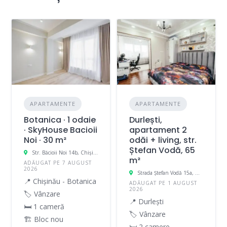
APARTAMENTE
APARTAMENTE
Botanica · 1 odaie
Durlești,
· SkyHouse Bacioii
apartament 2
Noi · 30 m²
odăi + living, str.
Ștefan Vodă, 65
Str. Băcioii Noi 14b, Chișinău, Moldova
m²
ADĂUGAT PE 7 AUGUST
2026
Strada Ștefan Vodă 15a, Durleşti, Moldova
📍 Chișinău - Botanica
ADĂUGAT PE 1 AUGUST
2026
🏷️ Vânzare
📍 Durlești
🛏 1 cameră
🏷️ Vânzare
🏗️ Bloc nou
🛏 2 camere