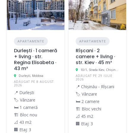
APARTAMENTE
APARTAMENTE
Durlești · 1 cameră
Rîșcani · 2
+ living · str.
camere + living ·
Regina Elisabeta ·
str. Kiev · 45 m²
43 m²
10/1, Strada Kiev, Chișinău, Moldova
Durleşti, Moldova
ADĂUGAT PE 29 IULIE
2026
ADĂUGAT PE 8 AUGUST
2026
📍 Chișinău - Rîșcani
📍 Durlești
🏷️ Vânzare
🏷️ Vânzare
🛏 2 camere
🛏 1 cameră
🏗️ Bloc vechi
🏗️ Bloc nou
📐 45 m2
📐 43 m2
🏢 Etaj: 3
🏢 Etaj: 3