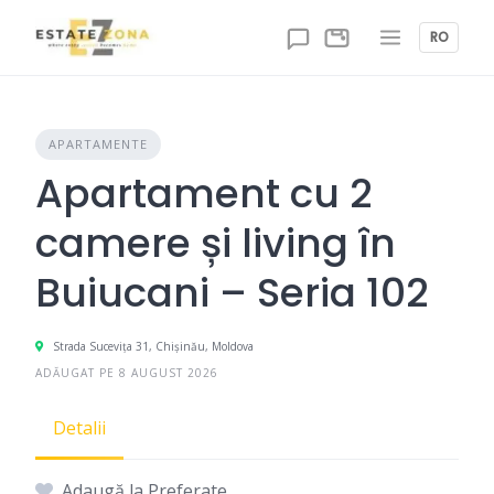
Skip
to
RO
content
APARTAMENTE
Apartament cu 2
camere și living în
Buiucani – Seria 102
Strada Suceviţa 31, Chișinău, Moldova
ADĂUGAT PE 8 AUGUST 2026
Detalii
Adaugă la Preferate