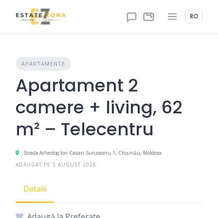
Skip
to
RO
content
APARTAMENTE
Apartament 2
camere + living, 62
m² – Telecentru
Strada Arheolog Ion Casian-Suruceanu 1, Chișinău, Moldova
ADĂUGAT PE 5 AUGUST 2026
Detalii
Adaugă la Preferate