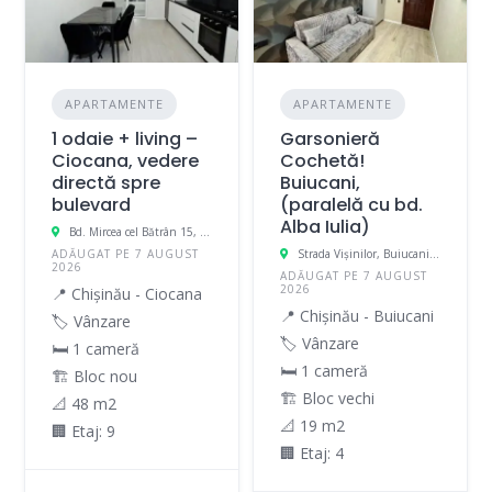
APARTAMENTE
APARTAMENTE
1 odaie + living –
Garsonieră
Ciocana, vedere
Cochetă!
directă spre
Buiucani,
bulevard
(paralelă cu bd.
Alba Iulia)
Bd. Mircea cel Bătrân 15, Chișinău, Moldova
ADĂUGAT PE 7 AUGUST
Strada Vişinilor, Buiucani, Chișinău, Moldova
2026
ADĂUGAT PE 7 AUGUST
2026
📍 Chișinău - Ciocana
📍 Chișinău - Buiucani
🏷️ Vânzare
🏷️ Vânzare
🛏 1 cameră
🛏 1 cameră
🏗️ Bloc nou
🏗️ Bloc vechi
📐 48 m2
📐 19 m2
🏢 Etaj: 9
🏢 Etaj: 4