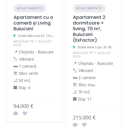
APARTAMENTE
APARTAMENTE
Apartament cu o
Apartament 2
cameră și Living.
dormitoare +
Buiucani
living, 70 m²,
Buiucani
Strada Alba Iulia 87, Chișinău, Moldova
(ExFactor)
ADĂUGAT PE 7 AUGUST
2026
Strada Vasile Lupu 28, Buiucani, Chișinău, Moldova
📍 Chișinău - Buiucani
ADĂUGAT PE 7 AUGUST
2026
🏷️ Vânzare
📍 Chișinău - Buiucani
🛏 1 cameră
🏷️ Vânzare
🏗️ Bloc vechi
🛏 2 camere
📐 50 m2
🏗️ Bloc nou
🏢 Etaj: 4
📐 70 m2
🏢 Etaj: 11
94.000 €
215.000 €