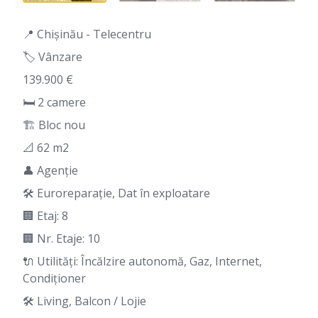
📍 Chișinău - Telecentru
🏷️ Vânzare
139.900 €
🛏 2 camere
🏗️ Bloc nou
📐 62 m2
👤 Agenție
🛠️ Euroreparație, Dat în exploatare
🏢 Etaj: 8
🏢 Nr. Etaje: 10
🔌 Utilități: Încălzire autonomă, Gaz, Internet,
Condiționer
🛠️ Living, Balcon / Lojie