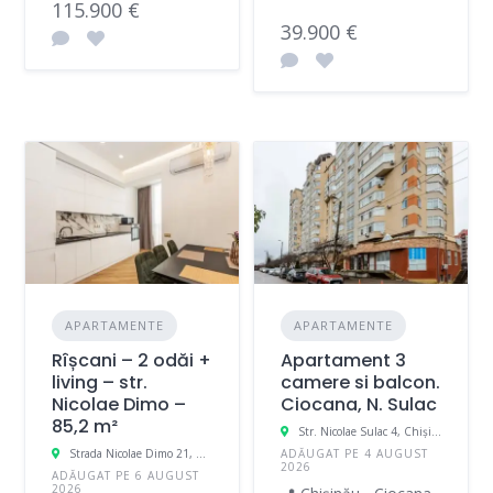
115.900 €
39.900 €
APARTAMENTE
APARTAMENTE
Rîșcani – 2 odăi +
Apartament 3
living – str.
camere si balcon.
Nicolae Dimo –
Ciocana, N. Sulac
85,2 m²
Str. Nicolae Sulac 4, Chișinău, Moldova
Strada Nicolae Dimo 21, Riscani, Chișinău, Moldova
ADĂUGAT PE 4 AUGUST
2026
ADĂUGAT PE 6 AUGUST
2026