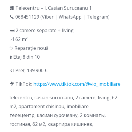
🏢 Telecentru – I. Casian Suruceanu 1
📞 068451129 (Viber | WhatsApp | Telegram)
🛏 2 camere separate + living
📐 62 m²
✨ Reparație nouă
⬆️ Etaj 8 din 10
💶 Preț: 139.900 €
🎥 TikTok:
https://www.tiktok.com/@vio_imobiliare
telecentru, casian suruceanu, 2 camere, living, 62
m2, apartament chisinau, imobiliare
телецентр, касиан сурочеану, 2 комнаты,
гостиная, 62 м2, квартира кишинев,