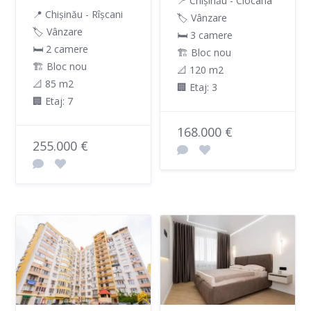
📍 Chișinău - Ciocana
📍 Chișinău - Rîșcani
🏷️ Vânzare
🏷️ Vânzare
🛏 3 camere
🛏 2 camere
🏗️ Bloc nou
🏗️ Bloc nou
📐 120 m2
📐 85 m2
🏢 Etaj: 3
🏢 Etaj: 7
168.000 €
255.000 €