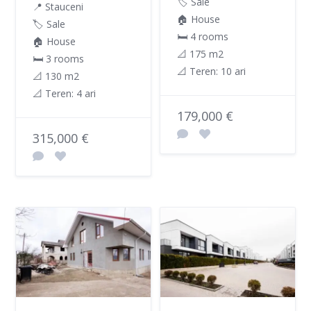
🏷️ Sale
📍 Stauceni
🏠 House
🏷️ Sale
🛏 4 rooms
🏠 House
📐 175 m2
🛏 3 rooms
📐 Teren: 10 ari
📐 130 m2
📐 Teren: 4 ari
179,000 €
315,000 €