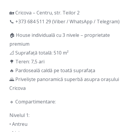
🏡 Cricova – Centru, str. Teilor 2
📞 +373 684 511 29 (Viber / WhatsApp / Telegram)
🏠 House individuală cu 3 nivele – proprietate
premium
📐 Suprafață totală: 510 m²
🌳 Teren: 7,5 ari
🔥 Pardoseală caldă pe toată suprafața
🌄 Priveliște panoramică superbă asupra orașului
Cricova
🔹 Compartimentare:
Nivelul 1:
• Antreu