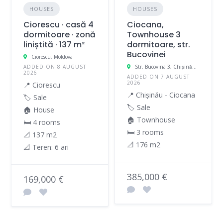
HOUSES
HOUSES
Ciorescu · casă 4
Ciocana,
dormitoare · zonă
Townhouse 3
liniștită · 137 m²
dormitoare, str.
Bucovinei
Ciorescu, Moldova
ADDED ON 8 AUGUST
Str. Bucovina 3, Chișinău, Moldova
2026
ADDED ON 7 AUGUST
2026
📍 Ciorescu
📍 Chișinău - Ciocana
🏷️ Sale
🏷️ Sale
🏠 House
🏠 Townhouse
🛏 4 rooms
🛏 3 rooms
📐 137 m2
📐 176 m2
📐 Teren: 6 ari
385,000 €
169,000 €