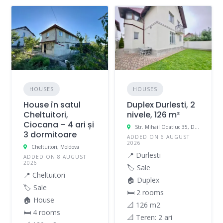
HOUSES
HOUSES
House în satul
Duplex Durlesti, 2
Cheltuitori,
nivele, 126 m²
Ciocana – 4 ari și
Str. Mihail Odatiuc 35, Durleşti, Moldova
3 dormitoare
ADDED ON 6 AUGUST
2026
Cheltuitori, Moldova
📍 Durlesti
ADDED ON 8 AUGUST
2026
🏷️ Sale
📍 Cheltuitori
🏠 Duplex
🏷️ Sale
🛏 2 rooms
🏠 House
📐 126 m2
🛏 4 rooms
📐 Teren: 2 ari