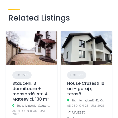
Related Listings
HOUSES
HOUSES
Stauceni, 3
House Cruzesti 10
dormitoare +
ari – garaj și
mansardă, str. A.
terasă
Mateevici, 130 m²
Str. Internațională 42, Cruzesti, Moldova
Strada Mateevici, Stauceni, Moldova
ADDED ON 28 JULY 2026
ADDED ON 8 AUGUST
📍 Cruzesti
2026