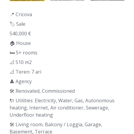
📍 Cricova
🏷️ Sale
540,000 €
🏠 House
🛏 5+ rooms
📐 510 m2
📐 Teren: 7 ari
👤 Agency
🛠️ Renovated, Commissioned
🔌 Utilities: Electricity, Water, Gas, Autonomous
heating, Internet, Air conditioner, Sewerage,
Underfloor heating
🛠️ Living room, Balcony / Loggia, Garage,
Basement, Terrace