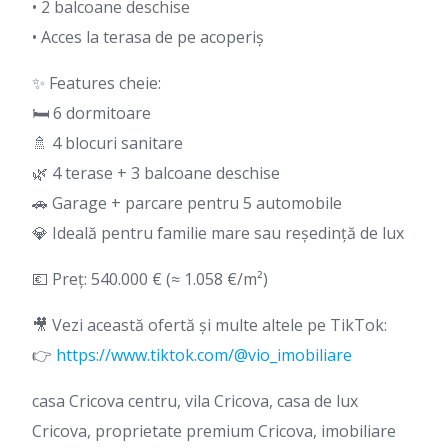
• 2 balcoane deschise
• Acces la terasa de pe acoperiș
✨ Features cheie:
🛏 6 dormitoare
🚿 4 blocuri sanitare
🌿 4 terase + 3 balcoane deschise
🚗 Garage + parcare pentru 5 automobile
💎 Ideală pentru familie mare sau reședință de lux
💶 Preț: 540.000 € (≈ 1.058 €/m²)
🎥 Vezi această ofertă și multe altele pe TikTok:
👉
https://www.tiktok.com/@vio_imobiliare
casa Cricova centru, vila Cricova, casa de lux
Cricova, proprietate premium Cricova, imobiliare