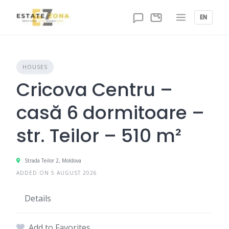
Skip
to
EN
content
HOUSES
Cricova Centru –
casă 6 dormitoare –
str. Teilor – 510 m²
Strada Teilor 2, Moldova
ADDED ON 5 AUGUST 2026
Details
Add to Favorites